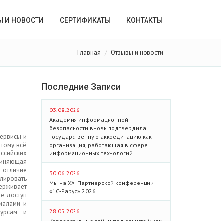
Ы И НОВОСТИ
СЕРТИФИКАТЫ
КОНТАКТЫ
Главная
Отзывы и новости
Последние Записи
03.08.2026
Академия информационной
безопасности вновь подтвердила
сервисы и
государственную аккредитацию как
этому всё
организация, работающая в сфере
оссийских
информационных технологий.
диняющая
В отличие
30.06.2026
олировать
Мы на XXI Партнерской конференции
ерживает
«1С‑Рарус» 2026.
де доступ
иалами и
28.05.2026
сурсам и
Корпоративные тайны под защитой: как