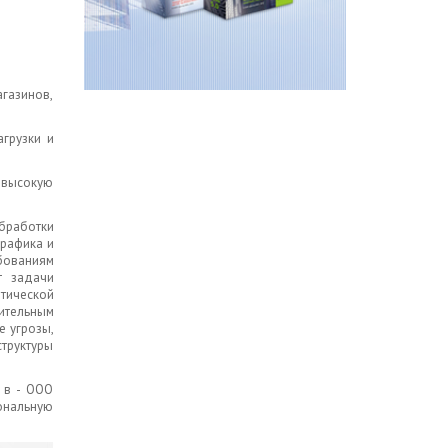
газинов,
агрузки и
т высокую
бработки
трафика и
бованиям
т задачи
тической
ительным
е угрозы,
труктуры
 в - ООО
ональную