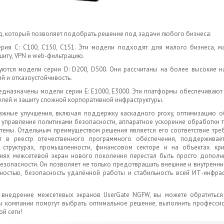
, который позволяет подобрать решение под задачи любого бизнеса:
ия C: C100, C150, C151. Эти модели подходят для малого бизнеса, ма
иту, VPN и web-фильтрацию.
уются модели серии D: D200, D500. Они рассчитаны на более высокие н
й и отказоустойчивость.
редназначены модели серии E: E1000, E3000. Эти платформы обеспечиваю
елей и защиту сложной корпоративной инфраструктуры.
жные улучшения, включая поддержку каскадного proxy, оптимизацию о
 управление политиками безопасности, аппаратное ускорение обработки 
темы. Отдельным преимуществом решения является его соответствие тре
ит в реестр отечественного программного обеспечения, поддерживае
 структурах, промышленности, финансовом секторе и на объектах кри
иях межсетевой экран нового поколения перестал быть просто дополн
зопасности. Он позволяет не только предотвращать внешние и внутренни
ностью, безопасность удалённой работы и стабильность всей ИТ-инфрас
и внедрение межсетевых экранов UserGate NGFW, вы можете обратиться
ы компании помогут выбрать оптимальное решение, выполнить професси
ой сети!