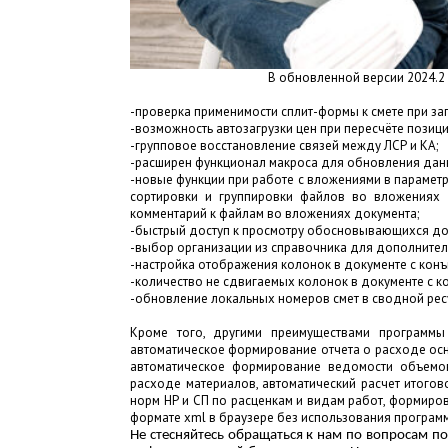
В обновленной версии 2024.2
-проверка применимости сплит-формы к смете при заг
-возможность автозагрузки цен при пересчёте позици
-групповое восстановление связей между ЛСР и КА;
-расширен функционал макроса для обновления данны
-новые функции при работе с вложениями в параметр
сортировки и группировки файлов во вложениях 
комментарий к файлам во вложениях документа;
-быстрый доступ к просмотру обосновывающихся док
-выбор организации из справочника для дополнитель
-настройка отображения колонок в документе с кон
-количество не сдвигаемых колонок в документе с 
-обновление локальных номеров смет в сводной рес
Кроме того, другими преимуществами программы
автоматическое формирование отчета о расходе осно
автоматическое формирование ведомости объемов
расходе материалов, автоматический расчет итогов
норм НР и СП по расценкам и видам работ, формиро
формате xml в браузере без использования програм
Не стесняйтесь обращаться к нам по вопросам п