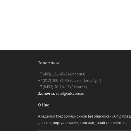
Телефоны:
+7 (495) 151-43-54 (Москва)
+7 (812) 200-81-08 (Санкт-Петербург)
+7 (8452) 56-24-15 (Саратов)
Эл. почта:
sale@aib.com.ru
О Нас
Академия Информационной Безопасности (АИБ) предл
данных, виртуализации, консолидаций серверных ре